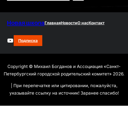
e
a
r
Новая школа
c
Главная
Новости
О нас
Контакт
h
YouTube
Подписка
Copyright © Михаил Богданов и Ассоциация «Санкт-
Петербургский городской родительский комитет» 2026.
| При перепечатке или цитировании, пожалуйста,
указывайте ссылку на источник! Заранее спасибо!