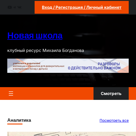
Перейти
YouTube
Telegram
ВКонтакте
Вход / Регистрация / Личный кабинет
к
содержимому
Новая школа
клубный ресурс Михаила Богданова
Смотреть
Аналитика
Посмотреть все