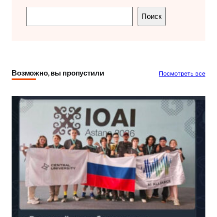
П
Поиск
о
и
с
к
Возможно, вы пропустили
Посмотреть все