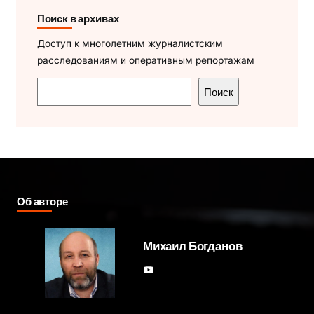
Поиск в архивах
Доступ к многолетним журналистским
расследованиям и оперативным репортажам
П
Поиск
о
и
с
к
Об авторе
Михаил Богданов
YouTube