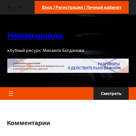
Перейти
YouTube
Telegram
ВКонтакте
Вход / Регистрация / Личный кабинет
к
содержимому
Новая школа
клубный ресурс Михаила Богданова
Смотреть
Комментарии