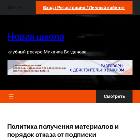
Перейти
YouTube
Telegram
ВКонтакте
Вход / Регистрация / Личный кабинет
к
содержимому
Новая школа
клубный ресурс Михаила Богданова
Смотреть
Политика получения материалов и
порядок отказа от подписки