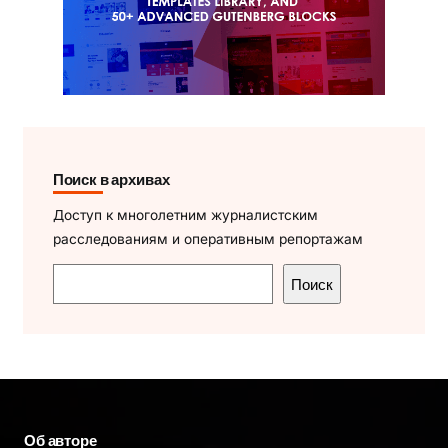
Поиск в архивах
Доступ к многолетним журналистским
расследованиям и оперативным репортажам
П
Поиск
о
и
с
к
Об авторе