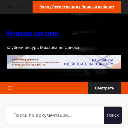
Перейти
YouTube
Telegram
ВКонтакте
Вход / Регистрация / Личный кабинет
к
содержимому
Новая школа
клубный ресурс Михаила Богданова
Смотреть
Поиск