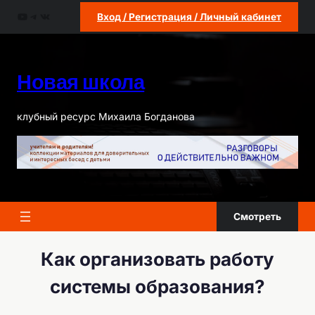
Перейти
YouTube
Telegram
ВКонтакте
Вход / Регистрация / Личный кабинет
к
содержимому
Новая школа
клубный ресурс Михаила Богданова
Смотреть
Как организовать работу
системы образования?