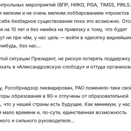
нтрольных мероприятий (ВПР, НИКО, PISA, TIMSS, PIRLS
ся мелким и не очень мелким лоббированием «проектов
себе безбедное существование пока это возможно. От
на 10 лет и без намёка на привязку к тому, что будет
ут ни при чём, у нас цель — войти в «десятку виднейших
нибудь, без нас…
этой ситуации Президент, не рискуя потерять поддержку
уехать в «Александровскую слободу» и оттуда организов
ку, Рособрнадзор ликвидирован, РАО поменяло-таки сво
торы образования в 90-х отлучены от образовательной
 что у нашей страны есть будущее. Как минимум, у нас
м мало времени и, по-сути, единственная возможность
йного и сильного руководителя…