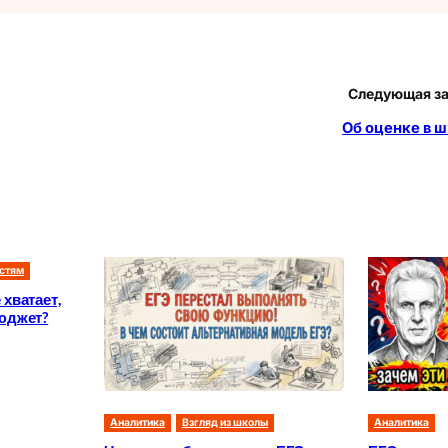
Следующая з
Об оценке в 
остям
хватает,
бюджет?
Аналитика
Взгляд из школы
Аналитика