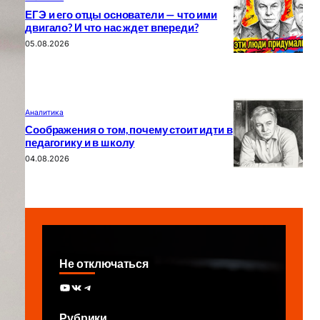
ЕГЭ и его отцы основатели — что ими
двигало? И что нас ждет впереди?
05.08.2026
Аналитика
Соображения о том, почему стоит идти в
педагогику и в школу
04.08.2026
Не отключаться
YouTube
ВКонтакте
Telegram
Рубрики