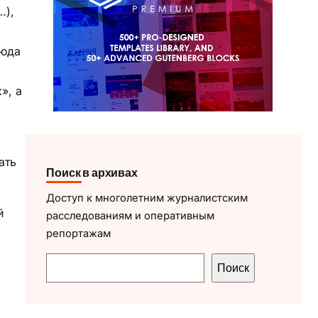
…),
сюда
», а
ать
Поиск в архивах
Доступ к многолетним журналистским
й
расследованиям и оперативным
репортажам
П
Поиск
о
и