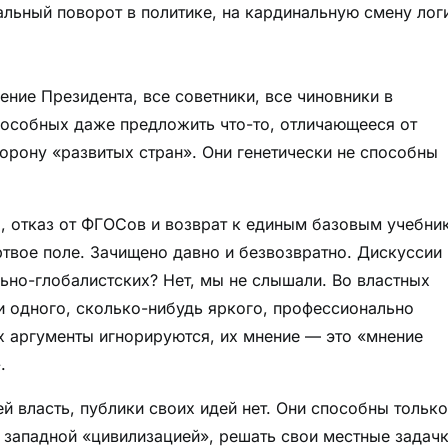
альный поворот в политике, на кардинальную смену лог
ение Президента, все советники, все чиновники в
способных даже предложить что-то, отличающееся от
торону «развитых стран». Они генетически не способны
р, отказ от ФГОСов и возврат к единым базовым учебни
твое поле. Зачищено давно и безвозвратно. Дискуссии
ьно-глобалистских? Нет, мы не слышали. Во властных
и одного, сколько-нибудь яркого, профессионально
их аргументы игнорируются, их мнение — это «мнение
.
й власть, публики своих идей нет. Они способны только
западной «цивилизацией», решать свои местные задачк