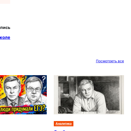
апись
школе
Посмотреть все
Аналитика