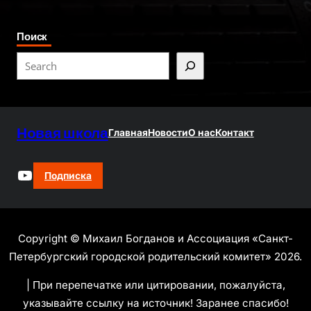
Поиск
S
e
a
r
Новая школа
c
Главная
Новости
О нас
Контакт
h
YouTube
Подписка
Copyright © Михаил Богданов и Ассоциация «Санкт-
Петербургский городской родительский комитет» 2026.
| При перепечатке или цитировании, пожалуйста,
указывайте ссылку на источник! Заранее спасибо!