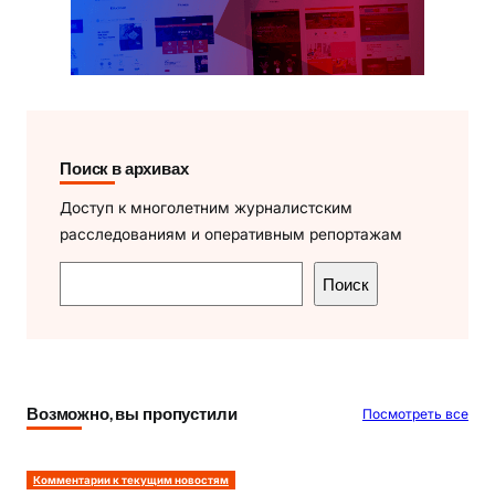
Поиск в архивах
Доступ к многолетним журналистским
расследованиям и оперативным репортажам
П
Поиск
о
и
с
к
Возможно, вы пропустили
Посмотреть все
Комментарии к текущим новостям