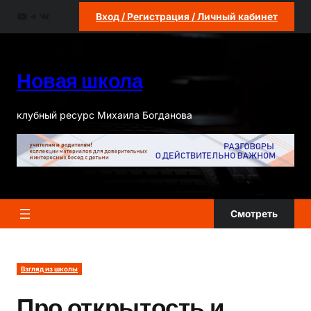
Перейти
YouTube
Telegram
ВКонтакте
Вход / Регистрация / Личный кабинет
к
содержимому
Новая школа
клубный ресурс Михаила Богданова
Смотреть
Взгляд из школы
Про открытость и