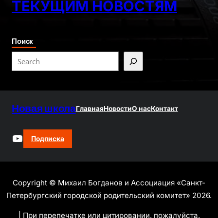
ТЕКУЩИМ НОВОСТЯМ
Поиск
S
e
a
r
Новая школа
c
Главная
Новости
О нас
Контакт
h
YouTube
Подписка
Copyright © Михаил Богданов и Ассоциация «Санкт-
Петербургский городской родительский комитет» 2026.
| При перепечатке или цитировании, пожалуйста,