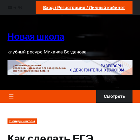
Перейти
YouTube
Telegram
ВКонтакте
Вход / Регистрация / Личный кабинет
к
содержимому
Новая школа
клубный ресурс Михаила Богданова
Смотреть
Взгляд из школы
Как сделать ЕГЭ