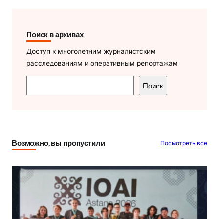
Поиск в архивах
Доступ к многолетним журналистским
расследованиям и оперативным репортажам
П
Поиск
о
и
с
к
Возможно, вы пропустили
Посмотреть все