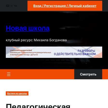
Перейти
YouTube
Telegram
ВКонтакте
Вход / Регистрация / Личный кабинет
к
содержимому
Новая школа
клубный ресурс Михаила Богданова
Смотреть
Взгляд из школы
Педагогическая