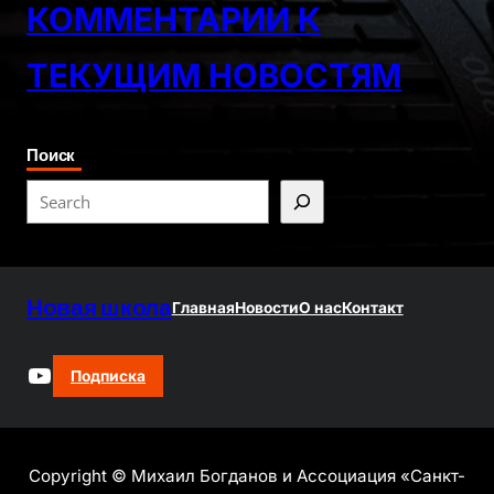
КОММЕНТАРИИ К
ТЕКУЩИМ НОВОСТЯМ
Поиск
S
e
a
r
Новая школа
c
Главная
Новости
О нас
Контакт
h
YouTube
Подписка
Copyright © Михаил Богданов и Ассоциация «Санкт-