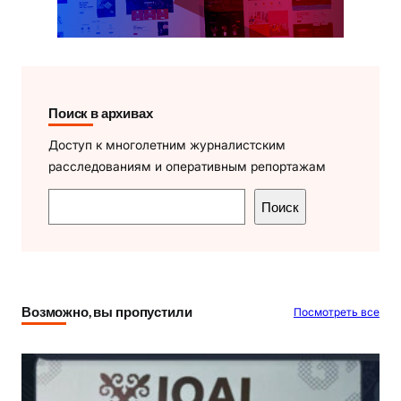
Поиск в архивах
Доступ к многолетним журналистским
расследованиям и оперативным репортажам
П
Поиск
о
и
с
к
Возможно, вы пропустили
Посмотреть все