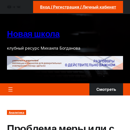
Перейти
YouTube
Telegram
ВКонтакте
Вход / Регистрация / Личный кабинет
к
содержимому
Новая школа
клубный ресурс Михаила Богданова
Смотреть
Аналитика
Проблема меры или с