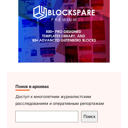
Поиск в архивах
Доступ к многолетним журналистским
расследованиям и оперативным репортажам
П
Поиск
о